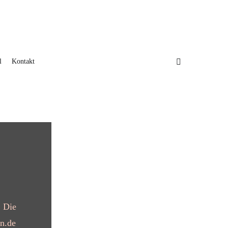
l
Kontakt
! Die
on.de