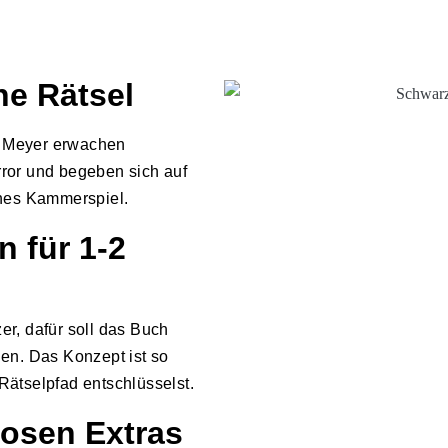
he Rätsel
a Meyer erwachen
ror und begeben sich auf
ches Kammerspiel.
n für 1-2
r, dafür soll das Buch
n. Das Konzept ist so
Rätselpfad entschlüsselst.
losen Extras